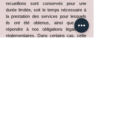
recueillons sont conservés pour une
durée limitée, soit le temps nécessaire à
la prestation des services pour lesquels
ils ont été obtenus, ainsi que pour
répondre à nos obligations légales et
réglementaires. Dans certains cas, cette
durée peut être prolongée, notamment
lorsqu’une enquête est en cours ou qu’un
litige est en suspens.
Une fois cette période écoulée, les
renseignements sont supprimés de façon
sécuritaire ou anonymisés, selon le cas.
Les données sauvegardées dans nos
systèmes informatiques (ex. : copies de
sauvegarde) sont également détruites de
manière sécurisée, conformément à un
calendrier de conservation défini et à nos
procédures internes de gestion de
l'information. Si vous souhaitez consulter
ce calendrier de conservation, vous